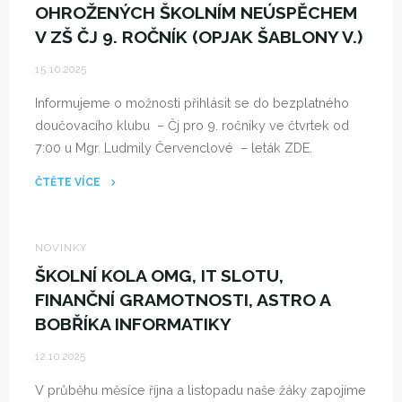
OHROŽENÝCH ŠKOLNÍM NEÚSPĚCHEM
V ZŠ ČJ 9. ROČNÍK (OPJAK ŠABLONY V.)
15.10.2025
Informujeme o možnosti přihlásit se do bezplatného
doučovacího klubu – Čj pro 9. ročníky ve čtvrtek od
7:00 u Mgr. Ludmily Červenclové – leták ZDE.
ČTĚTE VÍCE
"BEZPLATNÉ
KLUBY
–
NOVINKY
DOUČOVÁNÍ
ŠKOLNÍ KOLA OMG, IT SLOTU,
ŽÁKŮ
FINANČNÍ GRAMOTNOSTI, ASTRO A
OHROŽENÝCH
BOBŘÍKA INFORMATIKY
ŠKOLNÍM
NEÚSPĚCHEM
12.10.2025
V
V průběhu měsíce října a listopadu naše žáky zapojíme
ZŠ