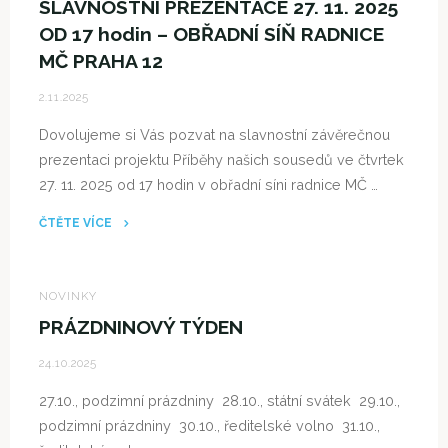
SLAVNOSTNÍ PREZENTACE 27. 11. 2025
KOLO"
OD 17 hodin – OBŘADNÍ SÍŇ RADNICE
MČ PRAHA 12
2.11.2025
Dovolujeme si Vás pozvat na slavnostní závěrečnou
prezentaci projektu Příběhy našich sousedů ve čtvrtek
27. 11. 2025 od 17 hodin v obřadní síni radnice MČ …
ČTĚTE VÍCE
"PŘÍBÉHY
NAŠICH
SOUSEDŮ
NOVINKY
–
PRÁZDNINOVÝ TÝDEN
SLAVNOSTNÍ
24.10.2025
PREZENTACE
27.
27.10., podzimní prázdniny 28.10., státní svátek 29.10.,
11.
podzimní prázdniny 30.10., ředitelské volno 31.10.,
2025