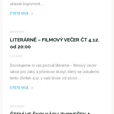
ukázali bojovnost, …
ČTĚTE VÍCE
"SPORTOVNÍ
ÚSPĚCHY
NAŠICH
NOVINKY
ŽÁKŮ"
LITERÁRNĚ – FILMOVÝ VEČER ČT 4.12.
od 20:00
1.12.2025
Dovolujeme si vás pozvat literárně – filmový večer
(akce pro žáky a příznivce školy), který se uskuteční
tento čtvrtek 4.12. v naší škole od 20:00. …
ČTĚTE VÍCE
"LITERÁRNĚ
–
FILMOVÝ
NOVINKY
VEČER