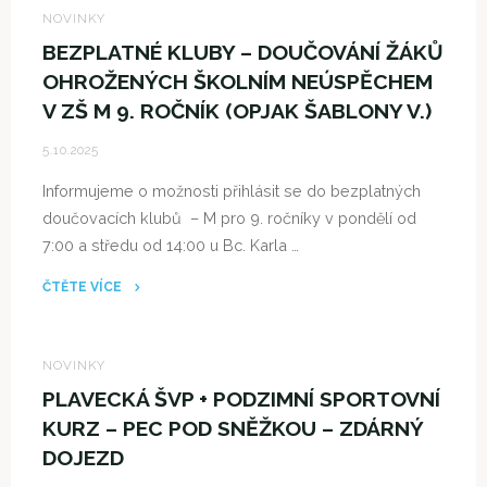
STARŠÍ
NOVINKY
ŽÁKYNĚ
BEZPLATNÉ KLUBY – DOUČOVÁNÍ ŽÁKŮ
OVLÁDLY
OHROŽENÝCH ŠKOLNÍM NEÚSPĚCHEM
FLORBALOVÝ
V ZŠ M 9. ROČNÍK (OPJAK ŠABLONY V.)
TURNAJ"
5.10.2025
Informujeme o možnosti přihlásit se do bezplatných
doučovacích klubů – M pro 9. ročníky v pondělí od
7:00 a středu od 14:00 u Bc. Karla …
ČTĚTE VÍCE
"BEZPLATNÉ
KLUBY
–
NOVINKY
DOUČOVÁNÍ
PLAVECKÁ ŠVP + PODZIMNÍ SPORTOVNÍ
ŽÁKŮ
KURZ – PEC POD SNĚŽKOU – ZDÁRNÝ
OHROŽENÝCH
DOJEZD
ŠKOLNÍM