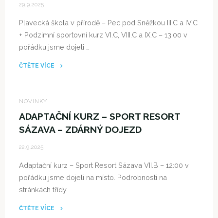
NEÚSPĚCHEM
29.9.2025
V
Plavecká škola v přírodě – Pec pod Sněžkou III.C a IV.C
ZŠ
+ Podzimní sportovní kurz VI.C, VIII.C a IX.C – 13:00 v
M
pořádku jsme dojeli …
9.
ROČNÍK
ČTĚTE VÍCE
(OPJAK
"PLAVECKÁ
ŠABLONY
ŠVP
V.)"
+
NOVINKY
PODZIMNÍ
ADAPTAČNÍ KURZ – SPORT RESORT
SPORTOVNÍ
SÁZAVA – ZDÁRNÝ DOJEZD
KURZ
22.9.2025
–
PEC
Adaptační kurz – Sport Resort Sázava VII.B – 12:00 v
POD
pořádku jsme dojeli na místo. Podrobnosti na
SNĚŽKOU
stránkách třídy.
–
ZDÁRNÝ
ČTĚTE VÍCE
DOJEZD"