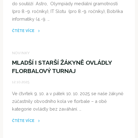
do soutěží Astro, Olympiády mediální gramotnosti
ČJ
(pro 8.-9. ročníky), IT Slotu (pro 8.-9. ročníky), Bobříka
9.
informatiky (4.-9. …
ROČNÍK
(OPJAK
ČTĚTE VÍCE
ŠABLONY
"ŠKOLNÍ
V.)"
KOLA
OMG,
NOVINKY
IT
MLADŠÍ I STARŠÍ ŽÁKYNĚ OVLÁDLY
SLOTU,
FLORBALOVÝ TURNAJ
FINANČNÍ
12.10.2025
GRAMOTNOSTI,
ASTRO
Ve čtvrtek 9. 10. a v pátek 10. 10. 2025 se naše žákyně
A
zúčastnily obvodního kola ve florbale – a obě
BOBŘÍKA
kategorie ovládly bez zaváhání. …
INFORMATIKY"
ČTĚTE VÍCE
"MLADŠÍ
I