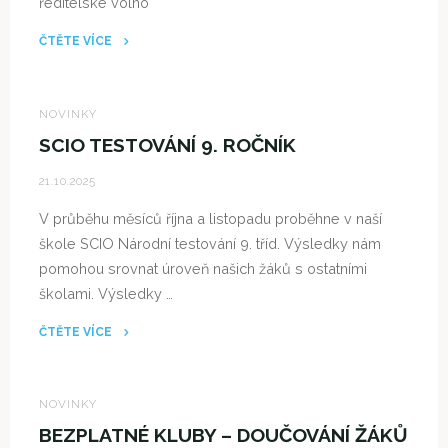
ředitelské volno
OD
17
ČTĚTE VÍCE
hodin
"PRÁZDNINOVÝ
–
TÝDEN"
OBŘADNÍ
NOVINKY
SÍŇ
SCIO TESTOVÁNÍ 9. ROČNÍK
RADNICE
21.10.2025
MČ
PRAHA
V průběhu měsíců října a listopadu proběhne v naší
12"
škole SCIO Národní testování 9. tříd. Výsledky nám
pomohou srovnat úroveň našich žáků s ostatními
školami. Výsledky …
ČTĚTE VÍCE
"SCIO
TESTOVÁNÍ
9.
NOVINKY
ROČNÍK"
BEZPLATNÉ KLUBY – DOUČOVÁNÍ ŽÁKŮ