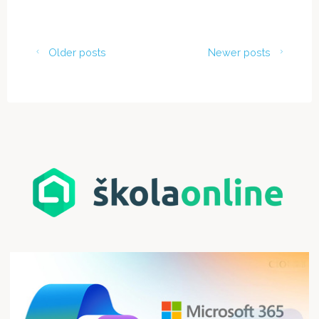
"ADAPTAČNÍ
KURZ
–
Older posts
Newer posts
SPORT
RESORT
SÁZAVA
–
ZDÁRNÝ
DOJEZD"