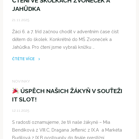
ČTENÍ VE ŠKOLKÁCH ZVONEČEK A
ČT
JAHŮDKA
4.12.
21.11.2025
od
20:00"
Žáci 6. a 7. tříd začnou chodit v adventním čase číst
dětem do školek. Konkrétně do MŠ Zvoneček a
Jahůdka. Pro čtení jsme vybrali knížku …
ČTĚTE VÍCE
"ČTENÍ
VE
ŠKOLKÁCH
NOVINKY
ZVONEČEK
ÚSPĚCH NAŠICH ŽÁKYŇ V SOUŤEŽI
A
IT SLOT!
JAHŮDKA"
12.11.2025
S radostí oznamujeme, že tři naše žákyně – Mia
Bendíková z VIII.C, Dragana Jeftenić z IX.A a Markéta
Budilová z IX.B postoupily do finále prestižní …