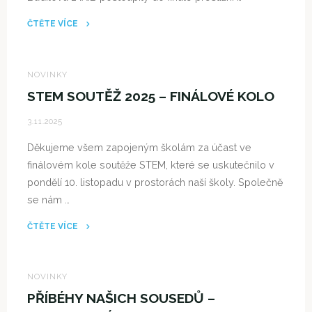
ČTĚTE VÍCE
"
ÚSPĚCH
NOVINKY
NAŠICH
STEM SOUTĚŽ 2025 – FINÁLOVÉ KOLO
ŽÁKYŇ
3.11.2025
V
SOUŤEŽI
Děkujeme všem zapojeným školám za účast ve
IT
finálovém kole soutěže STEM, které se uskutečnilo v
SLOT!"
pondělí 10. listopadu v prostorách naší školy. Společně
se nám …
ČTĚTE VÍCE
"STEM
SOUTĚŽ
2025
NOVINKY
–
PŘÍBÉHY NAŠICH SOUSEDŮ –
FINÁLOVÉ