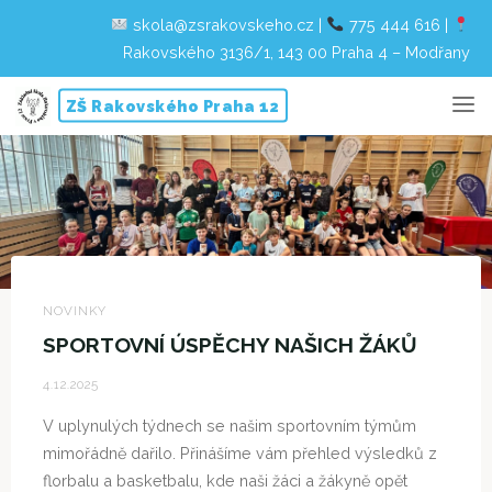
skola@zsrakovskeho.cz
|
775 444 616
|
Rakovského 3136/1, 143 00 Praha 4 – Modřany
Skip
ZŠ Rakovského Praha 12
to
content
NOVINKY
SPORTOVNÍ ÚSPĚCHY NAŠICH ŽÁKŮ
4.12.2025
V uplynulých týdnech se našim sportovním týmům
mimořádně dařilo. Přinášíme vám přehled výsledků z
florbalu a basketbalu, kde naši žáci a žákyně opět