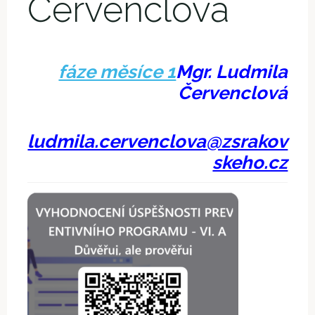
Červenclová
fáze měsíce 1
Mgr. Ludmila
Červenclová
ludmila.cervenclova@zsrakov
skeho.cz