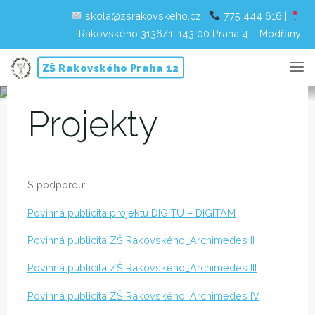
skola@zsrakovskeho.cz
|
775 444 616
|
Rakovského 3136/1, 143 00 Praha 4 – Modřany
Skip
ZŠ Rakovského Praha 12
to
content
Projekty
S podporou:
Povinná publicita projektu DIGITU – DIGITAM
Povinná publicita ZŠ Rakovského_Archimedes II
Povinná publicita ZŠ Rakovského_Archimedes III
Povinná publicita ZŠ Rakovského_Archimedes IV