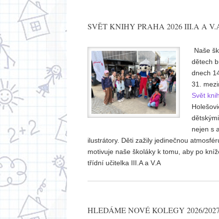
SVĚT KNIHY PRAHA 2026 III.A A V.
Naše šk
dětech b
dnech 14.
31. mezin
Svět kni
Holešovi
dětskými
nejen s a
ilustrátory. Děti zažily jedinečnou atmosfé
motivuje naše školáky k tomu, aby po kníž
třídní učitelka III.A a V.A
HLEDÁME NOVÉ KOLEGY 2026/202