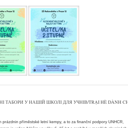
ІТНІ ТАБОРИ У НАШІЙ ШКОЛІ ДЛЯ УЧНІВ/TRẠI HÈ DÀNH C
ch prázdnin příměstské letní kempy, a to za finanční podpory UNHCR,