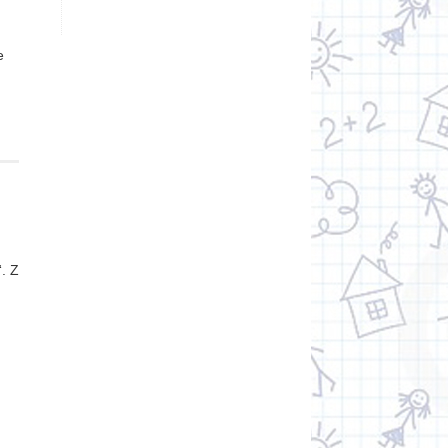
e
. Z