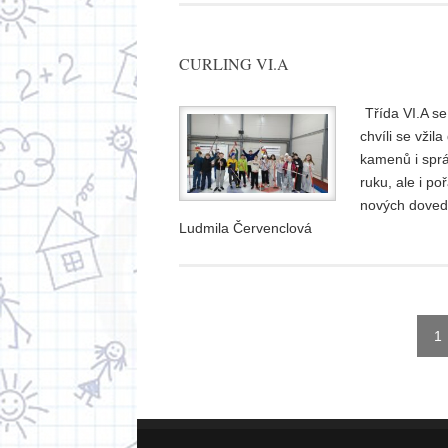
CURLING VI.A
Třída VI.A s
chvíli se vžil
kamenů i sprá
ruku, ale i po
nových dovedn
Ludmila Červenclová
1