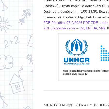
Ministerstva vnitra ČR a MČ Praha 12. Pr
účastníků. Hlavní náplní je doučování Čj,
češtinou a úsměvem – 8:00-13:30. Bez st
obsazené).
Kontakty: Mgr. Petr Polák – 
ZDE
Přihláška 07-2/2026 PDF ZDE.
Leták
ZDE (jazykové verze – CZ, EN, UA, VN).
!
MLADÝ TALENT Z PRAHY 12 DOB