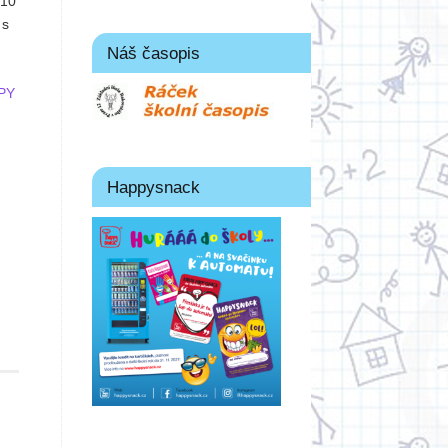
 10
 s
Náš časopis
APY
Happysnack