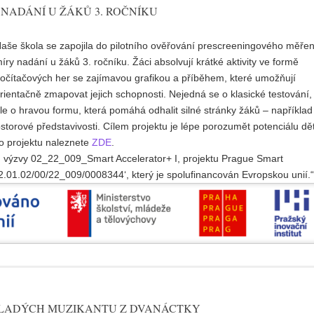
NADÁNÍ U ŽÁKŮ 3. ROČNÍKU
aše škola se zapojila do pilotního ověřování prescreeningového měřen
íry nadání u žáků 3. ročníku. Žáci absolvují krátké aktivity ve formě
očítačových her se zajímavou grafikou a příběhem, které umožňují
rientačně zmapovat jejich schopnosti. Nejedná se o klasické testování,
le o hravou formu, která pomáhá odhalit silné stránky žáků – například
storové představivosti. Cílem projektu je lépe porozumět potenciálu dět
í o projektu naleznete
ZDE
.
K, výzvy 02_22_009_Smart Accelerator+ I, projektu Prague Smart
02.01.02/00/22_009/0008344‘, který je spolufinancován Evropskou unií.“
MLADÝCH MUZIKANTU Z DVANÁCTKY