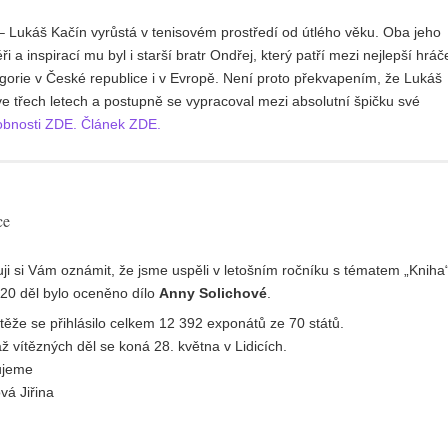
– Lukáš Kačín vyrůstá v tenisovém prostředí od útlého věku. Oba jeho
ři a inspirací mu byl i starší bratr Ondřej, který patří mezi nejlepší hráč
gorie v České republice i v Evropě. Není proto překvapením, že Lukáš
ve třech letech a postupně se vypracoval mezi absolutní špičku své
bnosti ZDE.
Článek ZDE.
ce
ji si Vám oznámit, že jsme uspěli v letošním ročníku s tématem „Kniha“
 20 děl bylo oceněno dílo
Anny Solichové
.
těže se přihlásilo celkem 12 392 exponátů ze 70 států.
ž vítězných děl se koná 28. května v Lidicích.
ujeme
vá Jiřina