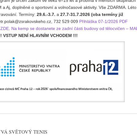
ogram je určen žákům ve věku 6–15 let a probíhá v menších skupinách
 M a Aj, doplněné o sportovní a volnočasové aktivity. Vše ZDARMA. Léto
ravování. Termíny:
29.6.-3.7.
a
27.7-31.7.2026 (oba termíny již
petr.polak@zsrakovskeho.cz, 732 529 009
Přihláška 07-1/2026 PDF
 ZDE
.
Na kemp se dostanete ze zadní části budovy od tělocvičen – M
!! VSTUP NENÍ HLAVNÍM VCHODEM !!!
ÝVÁ SVĚTOVÝ TENIS