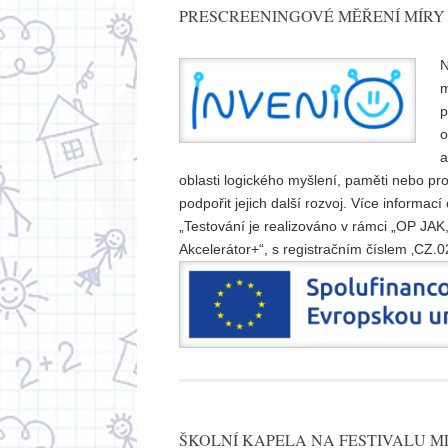
PRESCREENINGOVÉ MĚŘENÍ MÍRY 
N
m
p
o
a
oblasti logického myšlení, paměti nebo pro
podpořit jejich další rozvoj. Více informac
„Testování je realizováno v rámci „OP JA
Akcelerátor+“, s registračním číslem ‚CZ.
ŠKOLNÍ KAPELA NA FESTIVALU 