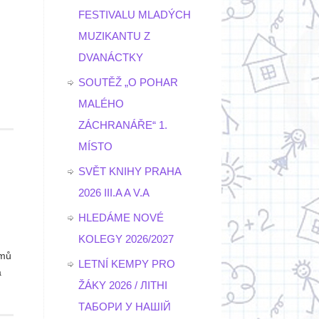
FESTIVALU MLADÝCH
MUZIKANTU Z
DVANÁCTKY
SOUTĚŽ „O POHAR
MALÉHO
ZÁCHRANÁŘE“ 1.
MÍSTO
SVĚT KNIHY PRAHA
2026 III.A A V.A
HLEDÁME NOVÉ
KOLEGY 2026/2027
ýmů
LETNÍ KEMPY PRO
a
ŽÁKY 2026 / ЛІТНІ
ТАБОРИ У НАШІЙ