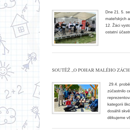
Dne 21. 5. se
mateřských a
12. Žáci vyst
ostatní účast
SOUTĚŽ „O POHAR MALÉHO ZÁCHR
29.4. probě
zúčastnilo c
reprezentova
kategorii šk
dosáhli skvě
děkujeme vš