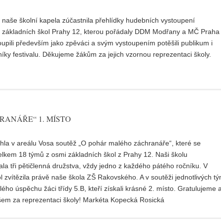
 naše školní kapela zúčastnila přehlídky hudebních vystoupení
 základních škol Prahy 12, kterou pořádaly DDM Modřany a MČ Praha
oupili především jako zpěváci a svým vystoupením potěšili publikum i
níky festivalu. Děkujeme žákům za jejich vzornou reprezentaci školy.
ANÁŘE“ 1. MÍSTO
hla v areálu Vosa soutěž „O pohár malého záchranáře“, které se
elkem 18 týmů z osmi základních škol z Prahy 12. Naši školu
la tři pětičlenná družstva, vždy jedno z každého pátého ročníku. V
ol zvítězila právě naše škola ZŠ Rakovského. A v soutěži jednotlivých t
lého úspěchu žáci třídy 5.B, kteří získali krásné 2. místo. Gratulujeme 
em za reprezentaci školy! Markéta Kopecká Rosická