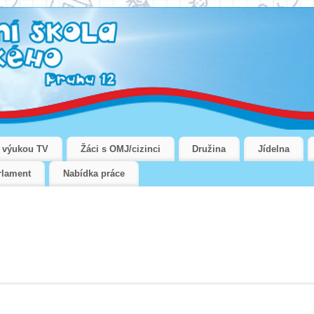
u výukou TV
Žáci s OMJ/cizinci
Družina
Jídelna
rlament
Nabídka práce