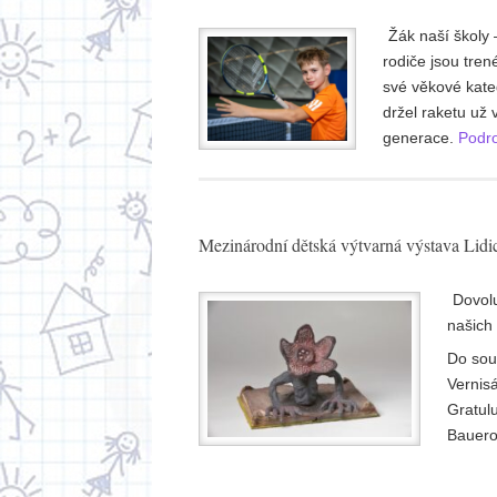
Žák naší školy 
rodiče jsou trené
své věkové kate
držel raketu už 
generace.
Podro
Mezinárodní dětská výtvarná výstava Lidi
Dovolu
našich
Do sou
Vernisá
Gratul
Bauero