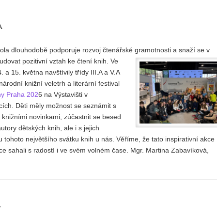
A
ola dlouhodobě podporuje rozvoj čtenářské gramotnosti a snaží se v
udovat pozitivní vztah ke
čtení knih. Ve
 a 15. května navštívily třídy III.A a V.A
árodní knižní veletrh a literární festival
hy Praha 202
6 na Výstavišti v
cích. Děti měly možnost se seznámit s
 knižními novinkami, zúčastnit se besed
utory dětských knih, ale i s jejich
ru tohoto největšího svátku knih u nás. Věříme, že tato inspirativní akce
ce sahali s radostí i ve svém volném čase. Mgr. Martina Zabavíková,
7