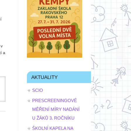
í
 v
í a
AKTUALITY
SCIO
PRESCREENINGOVÉ
MĚŘENÍ MÍRY NADÁNÍ
U ŽÁKŮ 3. ROČNÍKU
ŠKOLNÍ KAPELA NA