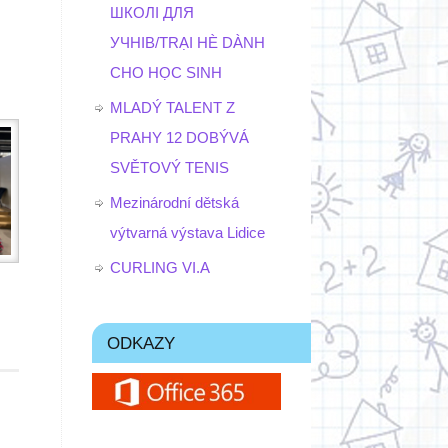
ШКОЛІ ДЛЯ
УЧНІВ/TRẠI HÈ DÀNH
CHO HỌC SINH
MLADÝ TALENT Z
PRAHY 12 DOBÝVÁ
SVĚTOVÝ TENIS
Mezinárodní dětská
výtvarná výstava Lidice
CURLING VI.A
ODKAZY