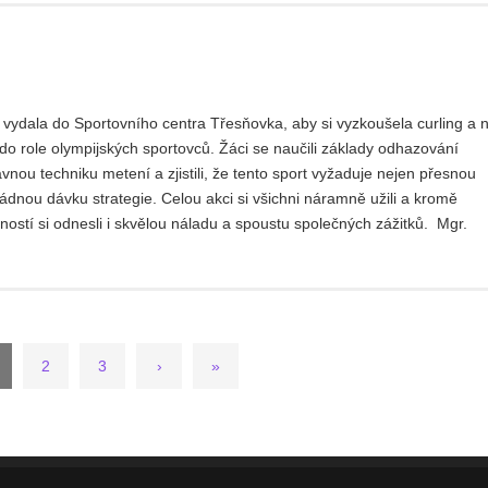
e vydala do Sportovního centra Třesňovka, aby si vyzkoušela curling a 
a do role olympijských sportovců. Žáci se naučili základy odhazování
vnou techniku metení a zjistili, že tento sport vyžaduje nejen přesnou
řádnou dávku strategie. Celou akci si všichni náramně užili a kromě
ostí si odnesli i skvělou náladu a spoustu společných zážitků. Mgr.
2
3
›
»