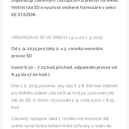
Doporučuji zákonným zástupcům si přečíst na webu
Vnitřní řád ŠD a využívat veškeré formuláře v sekci
KE STAŽENÍ.
ORGANIZACE ŠD VE DNECH 1.9. a od 2. 9. 2025:
Od 1. 9. 2025 pro žáky 2. a 3. ročníků normální
provoz ŠD:
(ranní 6:30 – 7:25 hod.příchod, odpolední provoz od
8:45 do 17:00 hod.).
Dne 1. 9. 2025 prosíme, aby žáci II. a III. tříd měli lísteček
pro třídního učitele zda od 8:45 hod.po vyučování jde
žák do ŠD, či domů. Vyučování 1. 9. 2025 končí v 8:45
hod.
Zákonný zástupce žáka 1. ročníku má možnost dát
svého syna/dceru během třídní schůzky s rodiči do