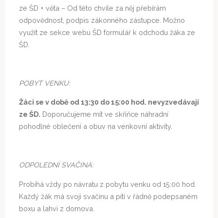
ze ŠD + věta – Od této chvíle za něj přebírám
odpovědnost, podpis zákonného zástupce. Možno
využít ze sekce webu ŠD formulář k odchodu žáka ze
ŠD.
POBYT VENKU:
Žáci se v době od 13:30 do 15:00 hod. nevyzvedávají
ze ŠD.
Doporučujeme mít ve skříňce náhradní
pohodlné oblečení a obuv na venkovní aktivity.
ODPOLEDNÍ SVAČINA:
Probíhá vždy po návratu z pobytu venku od 15:00 hod.
Každý žák má svoji svačinu a pití v řádně podepsaném
boxu a lahvi z domova.