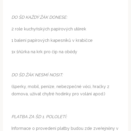
DO ŠD KAŽDÝ ŽÁK DONESE:
2 role kuchyňských papírových utěrek
1 balení papírových kapesníků v krabičce
1x šňůrka na krk pro čip na obědy
DO ŠD ŽÁK NESMÍ NOSIT:
(šperky, mobil, peníze, nebezpečné věci, hračky z
domova, užívat chytré hodinky pro volání apod.)
PLATBA ZA ŠD 1. POLOLETÍ:
Informace o provedení platby budou zde zveřejněny v