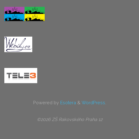
Powered by
Esotera
&
WordPress
.
©2026 ZŠ Rakovského Praha 12