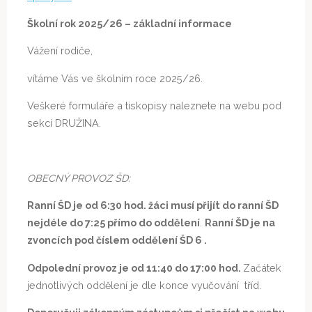
Školní rok 2025/26 – základní informace
Vážení rodiče,
vítáme Vás ve školním roce 2025/26.
Veškeré formuláře a tiskopisy naleznete na webu pod
sekcí DRUŽINA.
OBECNÝ PROVOZ ŠD:
Ranní ŠD je od 6:30 hod. žáci musí přijít do ranní ŠD
nejdéle do 7:25 přímo do oddělení
.
Ranní ŠD je na
zvoncích pod číslem oddělení ŠD 6 .
Odpolední provoz je od 11:40 do 17:00 hod.
Začátek
jednotlivých oddělení je dle konce vyučování tříd.