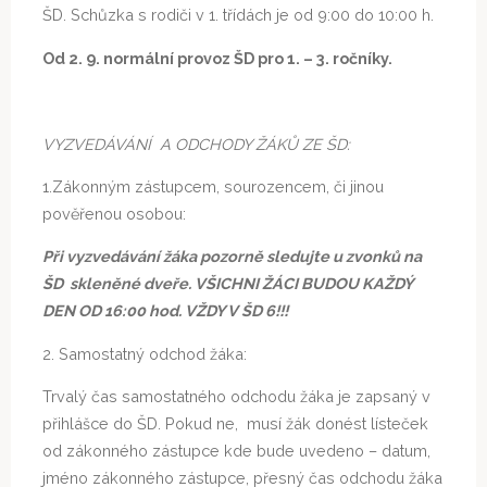
ŠD. Schůzka s rodiči v 1. třídách je od 9:00 do 10:00 h.
Od 2. 9. normální provoz ŠD pro 1. – 3. ročníky.
VYZVEDÁVÁNÍ A ODCHODY ŽÁKŮ ZE ŠD:
1.Zákonným zástupcem, sourozencem, či jinou
pověřenou osobou:
Při vyzvedávání žáka pozorně sledujte u zvonků na
ŠD skleněné dveře. VŠICHNI ŽÁCI BUDOU KAŽDÝ
DEN OD 16:00 hod. VŽDY V ŠD 6!!!
2. Samostatný odchod žáka:
Trvalý čas samostatného odchodu žáka je zapsaný v
přihlášce do ŠD. Pokud ne, musí žák donést lísteček
od zákonného zástupce kde bude uvedeno – datum,
jméno zákonného zástupce, přesný čas odchodu žáka