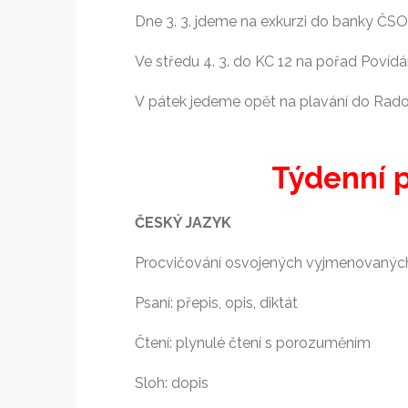
Dne 3. 3. jdeme na exkurzi do banky ČS
Ve středu 4. 3. do KC 12 na pořad Povídán
V pátek jedeme opět na plavání do Rado
Týdenní pl
ČESKÝ JAZYK
Procvičování osvojených vyjmenovanýc
Psaní: přepis, opis, diktát
Čtení: plynulé čtení s porozuměním
Sloh: dopis