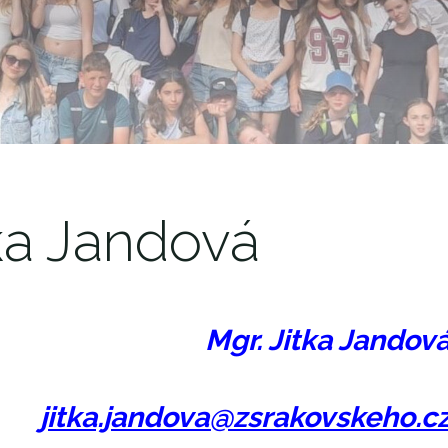
itka Jandová
Mgr. Jitka Jandov
jitka.jandova@zsrakovskeho.c