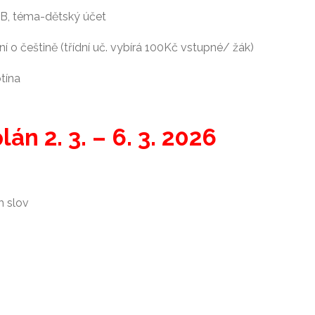
OB, téma-dětský účet
í o češtině (třídní uč. vybírá 100Kč vstupné/ žák)
tína
án 2. 3. – 6. 3. 2026
h slov