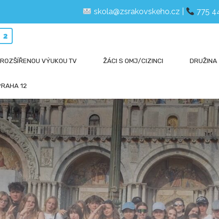
skola@zsrakovskeho.cz
|
775 4
12
 ROZŠÍŘENOU VÝUKOU TV
ŽÁCI S OMJ/CIZINCI
DRUŽINA
PRAHA 12