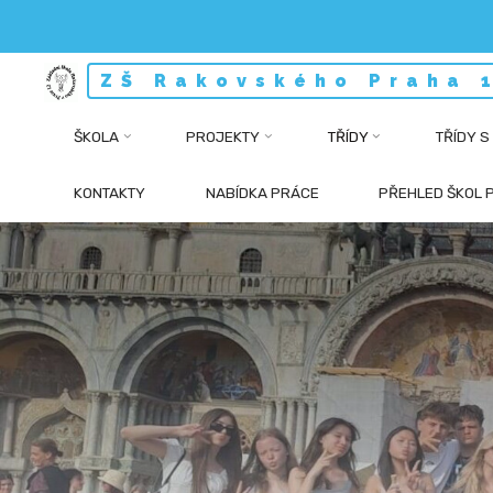
Skip
ZŠ Rakovského Praha 
to
content
ŠKOLA
PROJEKTY
TŘÍDY
TŘÍDY S
KONTAKTY
NABÍDKA PRÁCE
PŘEHLED ŠKOL 