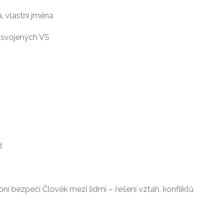
, vlastní jména
osvojených VS
d
ní bezpečí Člověk mezi lidmi – řešení vztah, konfliktů