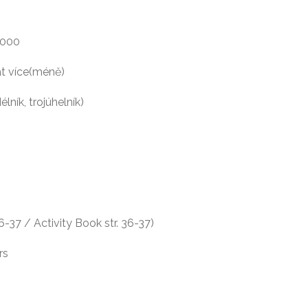
1000
át více(méně)
lník, trojúhelník)
6-37 / Activity Book str. 36-37)
rs