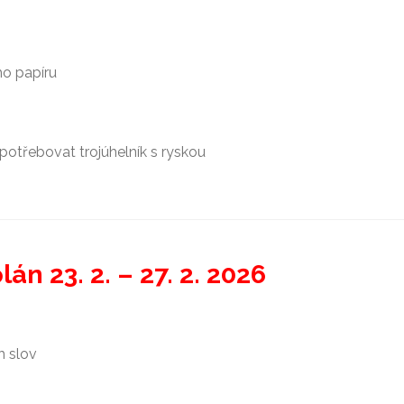
ho papíru
otřebovat trojúhelník s ryskou
án 23. 2. – 27. 2. 2026
h slov