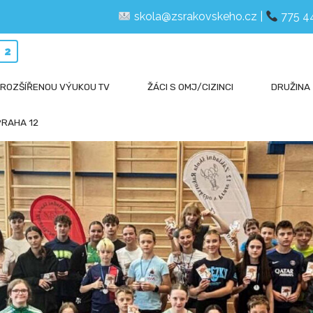
skola@zsrakovskeho.cz
|
775 4
12
 ROZŠÍŘENOU VÝUKOU TV
ŽÁCI S OMJ/CIZINCI
DRUŽINA
PRAHA 12