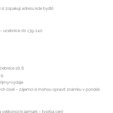
 si zopakují adresu kde bydlí)
 – učebnice str. 139-140
čebnice str. 6
-9
příjmy+výdaje
ch čísel – zájemci si mohou opravit známku v pondělí
 velikonoční jarmark – tvorba cen)