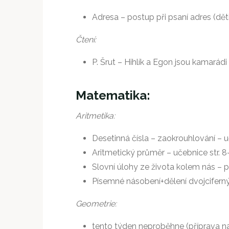
Adresa – postup při psaní adres (děti
Čtení:
P. Šrut – Hihlík a Egon jsou kamarádi
Matematika:
Aritmetika:
Desetinná čísla – zaokrouhlování – u
Aritmetický průměr – učebnice str. 8
Slovní úlohy ze života kolem nás – 
Písemné násobení+dělení dvojciferný
Geometrie:
tento týden neproběhne (příprava na