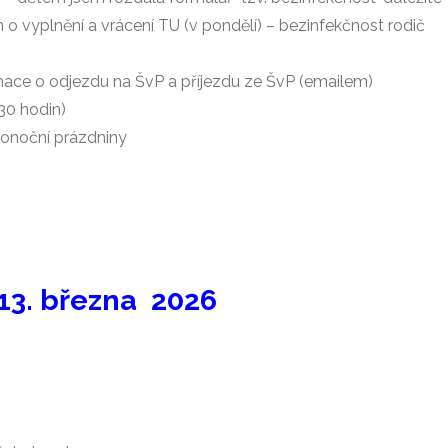
m o vyplnění a vrácení TU (v pondělí) – bezinfekčnost rodič
ace o odjezdu na ŠvP a příjezdu ze ŠvP (emailem)
:30 hodin)
konoční prázdniny
 13. března 2026