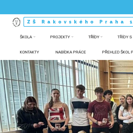
Skip
ZŠ Rakovského Praha 
to
content
ŠKOLA
PROJEKTY
TŘÍDY
TŘÍDY S
KONTAKTY
NABÍDKA PRÁCE
PŘEHLED ŠKOL 