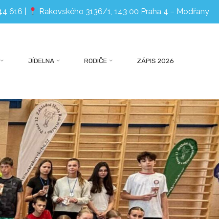
44 616
|
Rakovského 3136/1, 143 00 Praha 4 – Modřany
JÍDELNA
RODIČE
ZÁPIS 2026