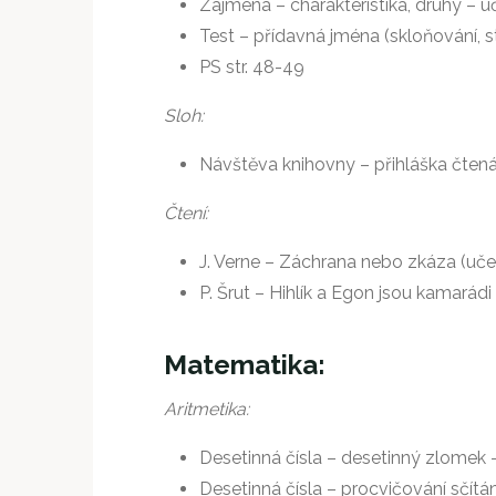
Zájmena – charakteristika, druhy – u
Test – přídavná jména (skloňování, s
PS str. 48-49
Sloh:
Návštěva knihovny – přihláška čtenář
Čtení:
J. Verne – Záchrana nebo zkáza (učeb
P. Šrut – Hihlík a Egon jsou kamarádi
Matematika:
Aritmetika:
Desetinná čísla – desetinný zlomek –
Desetinná čísla – procvičování sčítán