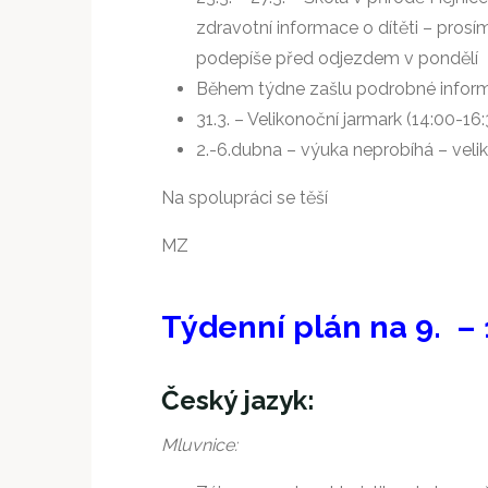
zdravotní informace o dítěti – prosí
podepíše před odjezdem v pondělí
Během týdne zašlu podrobné inform
31.3. – Velikonoční jarmark (14:00-16
2.-6.dubna – výuka neprobíhá – veli
Na spolupráci se těší
MZ
Týdenní plán na 9. –
Český jazyk:
Mluvnice: