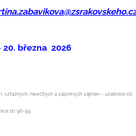
tina.zabavikova@zsrakovskeho.c
– 20. března 2026
h, vztažných, neurčitých a záporných zájmen – učebnice str.
ice str. 96-99