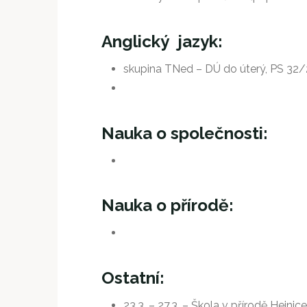
Anglický jazyk:
skupina TNed – DÚ do úterý, PS 32/
Nauka o společnosti:
Nauka o přírodě:
Ostatní:
23.3. – 27.3. – Škola v přírodě Hejn