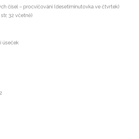
ch čísel – procvičování (desetiminutovka ve čtvrtek)
str, 32 včetně)
í úseček
2
o