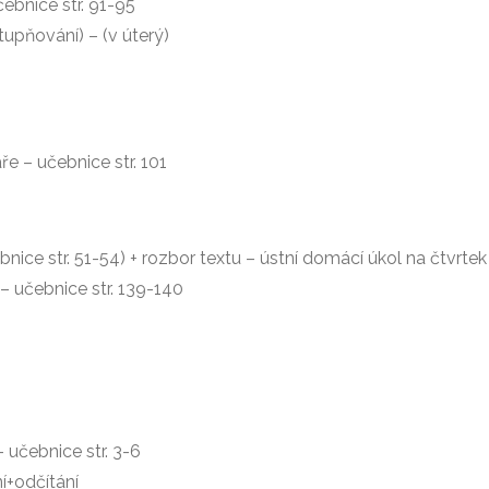
čebnice str. 91-95
tupňování) – (v úterý)
e – učebnice str. 101
nice str. 51-54) + rozbor textu – ústní domácí úkol na čtvrtek
 – učebnice str. 139-140
 učebnice str. 3-6
í+odčítání