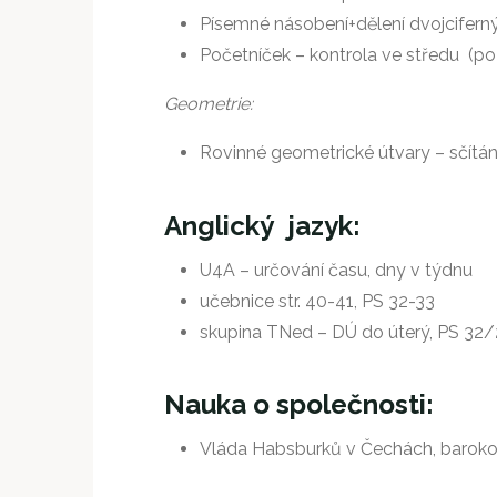
Písemné násobení+dělení dvojciferný
Početníček – kontrola ve středu (po 
Geometrie:
Rovinné geometrické útvary – sčítán
Anglický jazyk:
U4A – určování času, dny v týdnu
učebnice str. 40-41, PS 32-33
skupina TNed – DÚ do úterý, PS 32/
Nauka o společnosti:
Vláda Habsburků v Čechách, barok