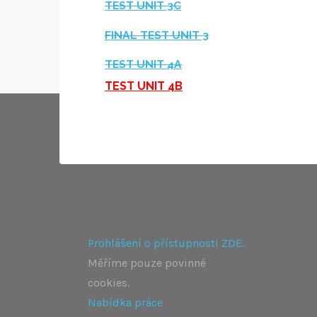
TEST UNIT 3C
FINAL TEST UNIT 3
TEST UNIT 4A
TEST UNIT 4B
Prohlášení o přístupnosti ZDE.
Měříme pouze povinné
cookies.
Nabídka práce