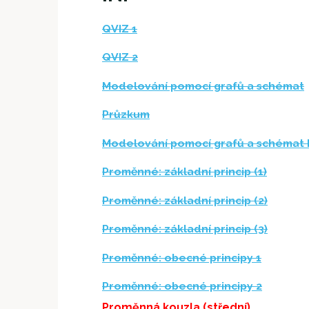
QVIZ 1
QVIZ 2
Modelování pomocí grafů a schémat
Průzkum
Modelování pomocí grafů a schémat I
Proměnné: základní princip (1)
Proměnné: základní princip (2)
Proměnné: základní princip (3)
Proměnné: obecné principy 1
Proměnné: obecné principy 2
Proměnná kouzla (střední)