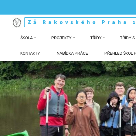
Skip
ZŠ Rakovského Praha 
to
content
ŠKOLA
PROJEKTY
TŘÍDY
TŘÍDY S
KONTAKTY
NABÍDKA PRÁCE
PŘEHLED ŠKOL 