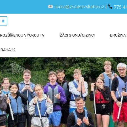
skola@zsrakovskeho.cz
|
775 4
12
 ROZŠÍŘENOU VÝUKOU TV
ŽÁCI S OMJ/CIZINCI
DRUŽINA
PRAHA 12