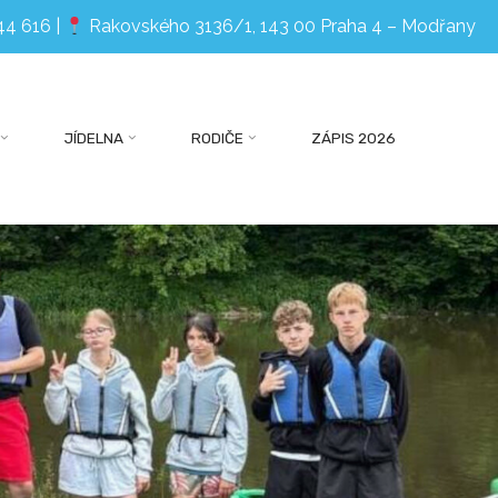
44 616
|
Rakovského 3136/1, 143 00 Praha 4 – Modřany
JÍDELNA
RODIČE
ZÁPIS 2026