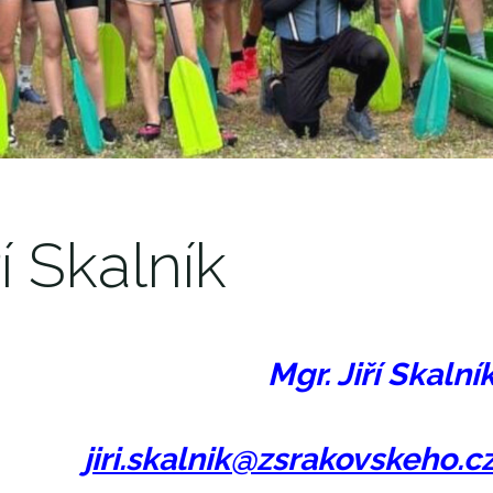
ří Skalník
Mgr. Jiří Skalní
jiri.skalnik@zsrakovskeho.c