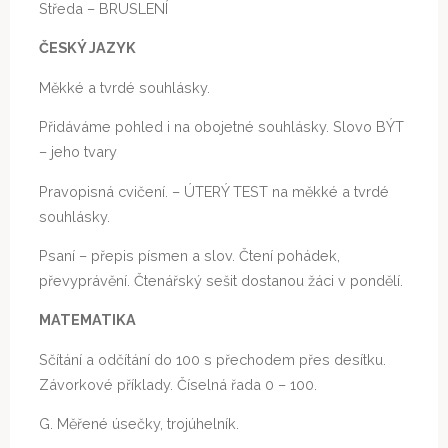
Středa – BRUSLENÍ
ČESKÝ JAZYK
Měkké a tvrdé souhlásky.
Přidáváme pohled i na obojetné souhlásky. Slovo BÝT
– jeho tvary
Pravopisná cvičení. – ÚTERÝ TEST na měkké a tvrdé
souhlásky.
Psaní – přepis písmen a slov. Čtení pohádek,
převyprávění. Čtenářský sešit dostanou žáci v pondělí.
MATEMATIKA
Sčítání a odčítání do 100 s přechodem přes desítku.
Závorkové příklady. Číselná řada 0 – 100.
G. Měřené úsečky, trojúhelník.