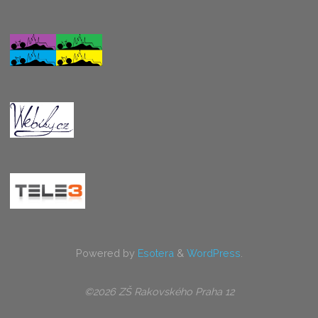
Powered by
Esotera
&
WordPress
.
©2026 ZŠ Rakovského Praha 12