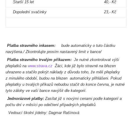
Starší 15 let
40,- Kč
Dopolední svačinky
23,- Kč
Platba stravného inkasem:
bude automaticky o tuto částku
navýšena./ Zkontrolujte prosím nastavený limit v bance/
Platba stravného trvalým příkazem:
Je nutné zkontrolovat výši
přeplatků na
www.strava.cz
Žáci, kde již bylo stravné na březen
uhrazeno a stačilo pokrýt náklady z důvodu toho, že měli přeplatky
z minulého období, budou na březen automaticky přihlášeni. Pokud
přeplatky u trvalých příkazů nebudou stačit do konce června, je nutné
tyto zálohy ve vaší bance navýšit dle kategorií.
Jednorázové platby:
Zasílat již s novými cenami podle kategorií a
počtu dní v měsíci po odečtení případných přeplatků.
Vedoucí školní jídelny: Dagmar Rašínová