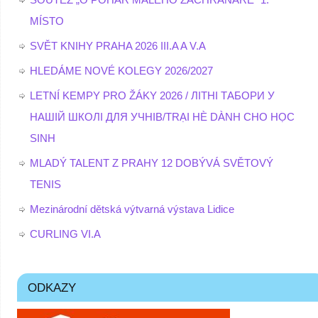
MÍSTO
SVĚT KNIHY PRAHA 2026 III.A A V.A
HLEDÁME NOVÉ KOLEGY 2026/2027
LETNÍ KEMPY PRO ŽÁKY 2026 / ЛІТНІ ТАБОРИ У
НАШІЙ ШКОЛІ ДЛЯ УЧНІВ/TRẠI HÈ DÀNH CHO HỌC
SINH
MLADÝ TALENT Z PRAHY 12 DOBÝVÁ SVĚTOVÝ
TENIS
Mezinárodní dětská výtvarná výstava Lidice
CURLING VI.A
ODKAZY