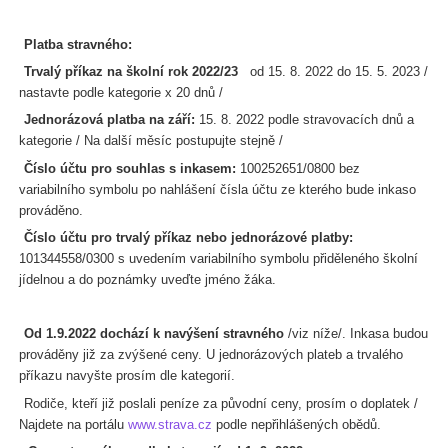
Platba stravného:
Trvalý příkaz na školní rok 2022/23
od 15. 8. 2022 do 15. 5. 2023 /
nastavte podle kategorie x 20 dnů /
Jednorázová platba na září:
15. 8. 2022 podle stravovacích dnů a
kategorie / Na další měsíc postupujte stejně /
Číslo účtu pro souhlas s inkasem:
100252651/0800 bez
variabilního symbolu po nahlášení čísla účtu ze kterého bude inkaso
prováděno.
Číslo účtu pro trvalý příkaz nebo jednorázové platby:
101344558/0300 s uvedením variabilního symbolu přiděleného školní
jídelnou a do poznámky uveďte jméno žáka.
Od 1.9.2022 dochází k navýšení stravného
/viz níže/. Inkasa budou
prováděny již za zvýšené ceny. U jednorázových plateb a trvalého
příkazu navyšte prosím dle kategorií.
Rodiče, kteří již poslali peníze za původní ceny, prosím o doplatek /
Najdete na portálu
www.strava.cz
podle nepřihlášených obědů.