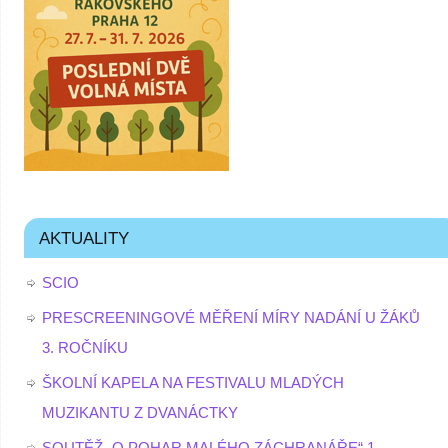
AKTUALITY
SCIO
PRESCREENINGOVÉ MĚŘENÍ MÍRY NADÁNÍ U ŽÁKŮ
3. ROČNÍKU
ŠKOLNÍ KAPELA NA FESTIVALU MLADÝCH
MUZIKANTU Z DVANÁCTKY
SOUTĚŽ „O POHAR MALÉHO ZÁCHRANÁŘE“ 1.