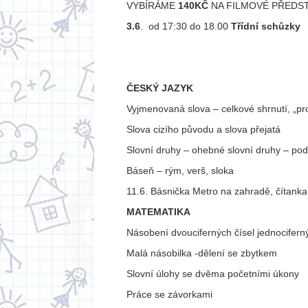
VYBÍRÁME
140KČ
NA FILMOVÉ PŘEDS
3.6
. od 17:30 do 18.00
Třídní schůzky
ČESKÝ JAZYK
Vyjmenovaná slova – celkové shrnutí, „pr
Slova cizího původu a slova přejatá
Slovní druhy – ohebné slovní druhy – pod
Báseň – rým, verš, sloka
11.6. Básnička Metro na zahradě, čítanka 
MATEMATIKA
Násobení dvouciferných čísel jednocifern
Malá násobilka -dělení se zbytkem
Slovní úlohy se dvěma početními úkony
Práce se závorkami