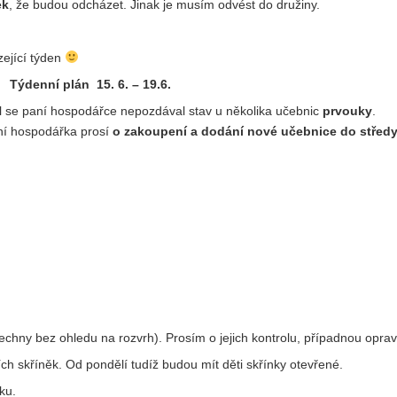
ek
, že budou odcházet. Jinak je musím odvést do družiny.
zející týden
Týdenní plán 15. 6. – 19.6.
 se paní hospodářce nepozdával stav u několika učebnic
prvouky
.
ní hospodářka prosí
o zakoupení a dodání nové učebnice do střed
echny bez ohledu na rozvrh). Prosím o jejich kontrolu, případnou oprav
ch skříněk. Od pondělí tudíž budou mít děti skřínky otevřené.
ku.