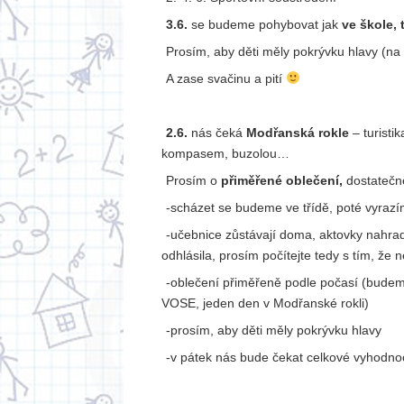
3.6.
se budeme pohybovat jak
ve škole, 
Prosím, aby děti měly pokrývku hlavy (
A zase svačinu a pití
2.6.
nás čeká
Modřanská rokle
– turisti
kompasem, buzolou…
Prosím o
přiměřené oblečení,
dostatečně
-scházet se budeme ve třídě, poté vyraz
-učebnice zůstávají doma, aktovky nahradí
odhlásila, prosím počítejte tedy s tím, že
-oblečení přiměřeně podle počasí (budem
VOSE, jeden den v Modřanské rokli)
-prosím, aby děti měly pokrývku hlavy
-v pátek nás bude čekat celkové vyhodno