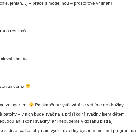
ychle, jehlan…) – práce s modelínou – prostorové vnímání
raná rostlina)
 slovní zásoba
ůstávají doma
íme za sportem
Po skončení vyučování se vrátíme do družiny.
 batohy – v nich bude svačina a pití (školní svačiny jsem dětem
 nebudou ani školní svačiny, ani nebudeme v dosahu bistra)
e si držet palce, aby nám vyšlo, dva dny bychom měli mít program na