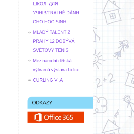
ШКОЛІ ДЛЯ
УЧНІВ/TRẠI HÈ DÀNH
CHO HỌC SINH
MLADÝ TALENT Z
PRAHY 12 DOBÝVÁ
SVĚTOVÝ TENIS
Mezinárodní dětská
výtvarná výstava Lidice
CURLING VI.A
ODKAZY