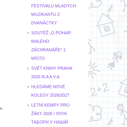
FESTIVALU MLADÝCH
MUZIKANTU Z
DVANÁCTKY
SOUTĚŽ „O POHAR
MALÉHO
y
ZÁCHRANÁŘE“ 1.
MÍSTO
SVĚT KNIHY PRAHA
2026 III.A A V.A
HLEDÁME NOVÉ
KOLEGY 2026/2027
LETNÍ KEMPY PRO
u.
ŽÁKY 2026 / ЛІТНІ
ТАБОРИ У НАШІЙ