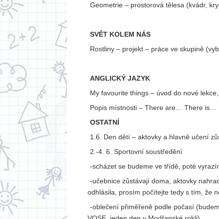
Geometrie – prostorová tělesa (kvádr, kr
SVĚT KOLEM NÁS
Rostliny – projekt – práce ve skupině (vyb
ANGLICKÝ JAZYK
My favourite things – úvod do nové lekce,
Popis místnosti – There are… There is…
OSTATNÍ
1.6. Den dětí – aktovky a hlavně učení z
2.-4. 6. Sportovní soustředění
-scházet se budeme ve třídě, poté vyraz
-učebnice zůstávají doma, aktovky nahradí
odhlásila, prosím počítejte tedy s tím, že
-oblečení přiměřeně podle počasí (budem
VOSE, jeden den v Modřanské rokli)