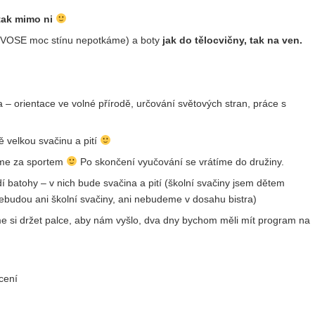
tak mimo ni
na VOSE moc stínu nepotkáme) a boty
jak do tělocvičny, tak na ven.
ka – orientace ve volné přírodě, určování světových stran, práce s
 velkou svačinu a pití
íme za sportem
Po skončení vyučování se vrátíme do družiny.
 batohy – v nich bude svačina a pití (školní svačiny jsem dětem
 nebudou ani školní svačiny, ani nebudeme v dosahu bistra)
e si držet palce, aby nám vyšlo, dva dny bychom měli mít program na
cení