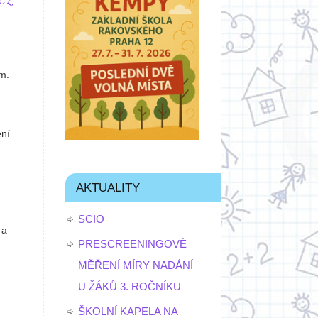
m.
ení
AKTUALITY
SCIO
 a
PRESCREENINGOVÉ
MĚŘENÍ MÍRY NADÁNÍ
U ŽÁKŮ 3. ROČNÍKU
ŠKOLNÍ KAPELA NA