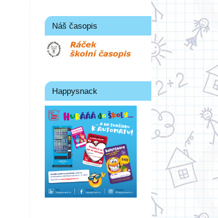
Náš časopis
Happysnack