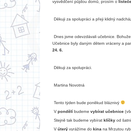
vysvědčení půjdou domů, prosím o
lísteč
Děkuji za spolupráci a přeji klidný nadchá
Dnes jsme odevzdávali učebnice. Bohužel
Učebnice byly daným dětem vráceny a pa
24. 6.
Děkuji za spolupráci.
Martina Novotná
Tento týden bude poněkud bláznivý
V
pondělí
budeme
vybírat učebnice
(vš
Stejně tak budeme vybírat
klíčky
od šatní
V
úterý
vyrážíme do
kina
na Mrzutou ryb