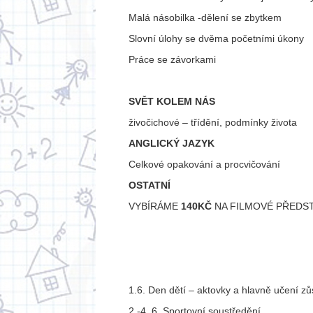
Malá násobilka -dělení se zbytkem
Slovní úlohy se dvěma početními úkony
Práce se závorkami
SVĚT KOLEM NÁS
živočichové – třídění, podmínky života
ANGLICKÝ JAZYK
Celkové opakování a procvičování
OSTATNÍ
VYBÍRÁME
140KČ
NA FILMOVÉ PŘEDS
1.6. Den dětí – aktovky a hlavně učení z
2.-4. 6. Sportovní soustředění