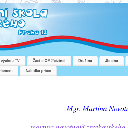
u výukou TV
Žáci s OMJ/cizinci
Družina
Jídelna
rlament
Nabídka práce
Mgr. Martina Novot
martina.novotna@zsrakovskeho.