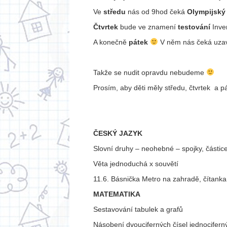
Ve
středu
nás od 9hod čeká
Olympijský
Čtvrtek
bude ve znamení
testování
Inve
A konečně
pátek
V něm nás čeká uza
Takže se nudit opravdu nebudeme
Prosím, aby děti měly středu, čtvrtek a pá
ČESKÝ JAZYK
Slovní druhy – neohebné – spojky, částice
Věta jednoduchá x souvětí
11.6. Básnička Metro na zahradě, čítanka 
MATEMATIKA
Sestavování tabulek a grafů
Násobení dvouciferných čísel jednocifern