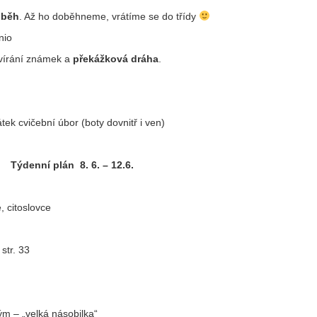
 běh
. Až ho doběhneme, vrátíme se do třídy
nio
vírání známek a
překážková dráha
.
tek cvičební úbor (boty dovnitř i ven)
Týdenní plán 8. 6. – 12.6.
, citoslovce
str. 33
ým – „velká násobilka“