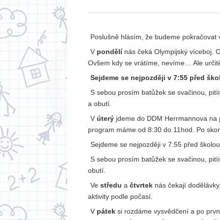
Poslušně hlásím, že budeme pokračovat 
V
pondělí
nás čeká Olympijský víceboj. 
Ovšem kdy se vrátíme, nevíme… Ale urči
Sejdeme se nejpozději v 7:55 před ško
S sebou prosím batůžek se svačinou, pit
a obutí.
V
úterý
jdeme do DDM Herrmannova na pr
program máme od 8:30 do 11hod. Po skonč
Sejdeme se nejpozději v 7:55 před školou
S sebou prosím batůžek se svačinou, pití
obutí.
Ve
středu
a
čtvrtek
nás čekají dodělávky,
aktivity podle počasí.
V
pátek
si rozdáme vysvědčení a po první