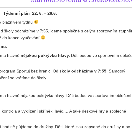
Týdenní plán 22. 6. – 26.6.
v bláznivém týdnu
Od školy odcházíme v 7:55, jdeme společně s celým sportovním stupně
tě do konce vyučování
lou.
ím a hlavně
nějakou pokrývku hlavy.
Děti budou ve sportovním obleč
ogram Sportuj bez hranic. Od š
koly odcházíme v 7:55
. Samotný
ení se vrátíme do školy.
.
m a hlavně nějakou pokrývku hlavy. Děti budou ve sportovním oblečení
 kontrola a vyklízení skříněk, lavic…. A také deskové hry a společné
 hodině půjdeme do družiny. Děti, které jsou zapsané do družiny a po