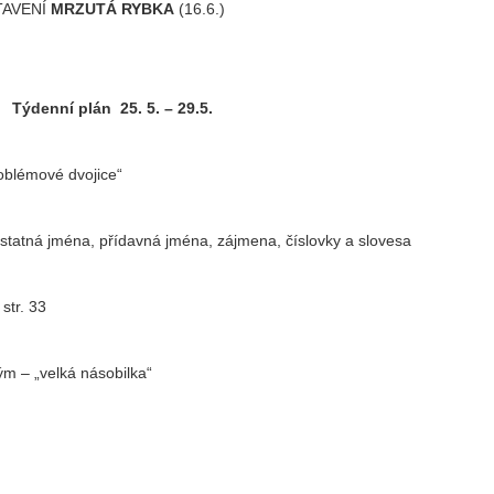
TAVENÍ
MRZUTÁ RYBKA
(16.6.)
Týdenní plán 25. 5. – 29.5.
oblémové dvojice“
statná jména, přídavná jména, zájmena, číslovky a slovesa
str. 33
ým – „velká násobilka“