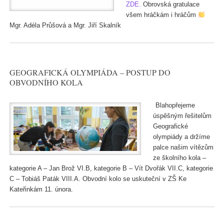
ZDE.
Obrovská gratulace
všem hráčkám i hráčům
Mgr. Adéla Průšová a Mgr. Jiří Skalník
GEOGRAFICKÁ OLYMPIÁDA – POSTUP DO
OBVODNÍHO KOLA
Blahopřejeme
úspěšným řešitelům
Geografické
olympiády a držíme
palce našim vítězům
ze školního kola –
kategorie A – Jan Brož VI.B, kategorie B – Vít Dvořák VII.C, kategorie
C – Tobiáš Paták VIII.A. Obvodní kolo se uskuteční v ZŠ Ke
Kateřinkám 11. února.