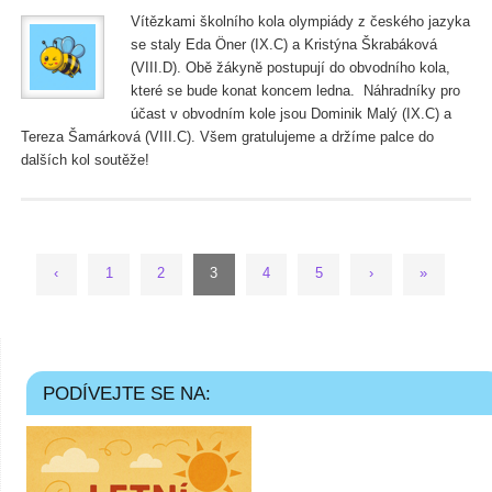
Vítězkami školního kola olympiády z českého jazyka
se staly Eda Öner (IX.C) a Kristýna Škrabáková
(VIII.D). Obě žákyně postupují do obvodního kola,
které se bude konat koncem ledna. Náhradníky pro
účast v obvodním kole jsou Dominik Malý (IX.C) a
Tereza Šamárková (VIII.C). Všem gratulujeme a držíme palce do
dalších kol soutěže!
‹
1
2
3
4
5
›
»
PODÍVEJTE SE NA: