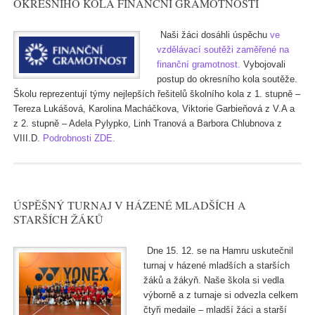
OKRESNÍHO KOLA FINANČNÍ GRAMOTNOSTI
Naši žáci dosáhli úspěchu
ve
vzdělávací soutěži zaměřené na
finanční gramotnost.
Vybojovali
postup do okresního kola soutěže.
Školu reprezentují týmy nejlepších řešitelů školního kola z 1. stupně –
Tereza Lukášová, Karolina Macháčkova, Viktorie Garbieňová z V.A a
z 2. stupně – Adela Pylypko, Linh Tranová a Barbora Chlubnova z
VIII.D.
Podrobnosti ZDE.
ÚSPĚŠNÝ TURNAJ V HÁZENÉ MLADŠÍCH A
STARŠÍCH ŽÁKŮ
Dne 15. 12. se na Hamru uskutečnil
turnaj v házené mladších a starších
žáků a žákyň. Naše škola si vedla
výborně a z turnaje si odvezla celkem
čtyři medaile – mladší žáci a starší