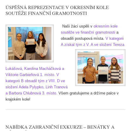
ÚSPĚŠNÁ REPREZENTACE V OKRESNÍM KOLE
SOUTĚŽE FINANČNÍ GRAMOTNOSTI
Naši žáci uspěli v
okresním kole
soutěže ve finanční gramotnosti
a
obsadili postupová místa.
V kategorii
A získal tým z V. A ve složení
Tereza
Lukášová, Karolina Macháčková a
Viktorie Garbieňová 1. místo.
V
kategorii B obsadil tým z VIII. D ve
složení Adela Pylypko, Linh Tranová
a Barbora Chlubnová 3. místo.
Všem gratulujeme a držíme palce v
krajském kole!
NABÍDKA ZAHRANIČNÍ EXKURZE – BENÁTKY A