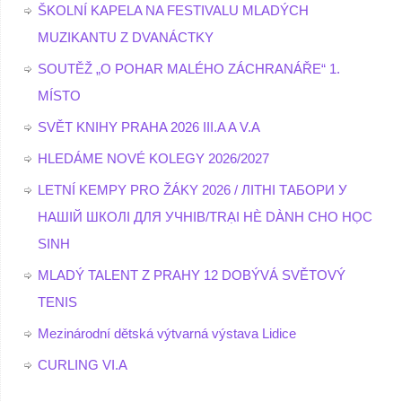
ŠKOLNÍ KAPELA NA FESTIVALU MLADÝCH
MUZIKANTU Z DVANÁCTKY
SOUTĚŽ „O POHAR MALÉHO ZÁCHRANÁŘE“ 1.
MÍSTO
SVĚT KNIHY PRAHA 2026 III.A A V.A
HLEDÁME NOVÉ KOLEGY 2026/2027
LETNÍ KEMPY PRO ŽÁKY 2026 / ЛІТНІ ТАБОРИ У
НАШІЙ ШКОЛІ ДЛЯ УЧНІВ/TRẠI HÈ DÀNH CHO HỌC
SINH
MLADÝ TALENT Z PRAHY 12 DOBÝVÁ SVĚTOVÝ
TENIS
Mezinárodní dětská výtvarná výstava Lidice
CURLING VI.A