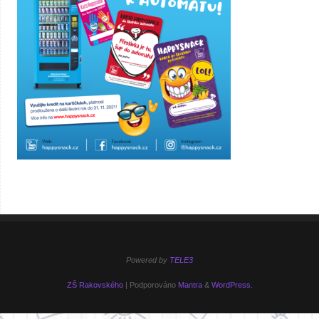
Powered by
TELE3
ZŠ Rakovského
| Podporováno
Mantra
&
WordPress.