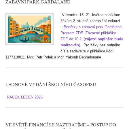
ZÁBAVNÍ PARK GARDALAND
V termínu 18.-21. května nabízíme
žákům 2. stupně zahraniční exkurzi
–
Benátky
a
zábavní park Gardaland
.
Program ZDE.
Závazné přihlášky
ZDE do
10.2 (
zájezd naplněn: bude
realizován
)
. Pro žáky bez rodného
čísla zadávejte v přihlášce kód:
1177118811. Mgr. Petr Polák a Mgr. Yakoub Benradouane
LEDNOVÉ VYDÁNÍ ŠKOLNÍHO ČASOPISU
RÁČEK LEDEN 2026
VE SVĚTĚ FINANCÍ SE NAZTRATÍME – POSTUP DO