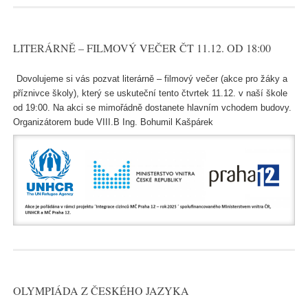
LITERÁRNĚ – FILMOVÝ VEČER ČT 11.12. OD 18:00
Dovolujeme si vás pozvat literárně – filmový večer (akce pro žáky a
příznivce školy), který se uskuteční tento čtvrtek 11.12. v naší škole
od 19:00. Na akci se mimořádně dostanete hlavním vchodem budovy.
Organizátorem bude VIII.B Ing. Bohumil Kašpárek
OLYMPIÁDA Z ČESKÉHO JAZYKA