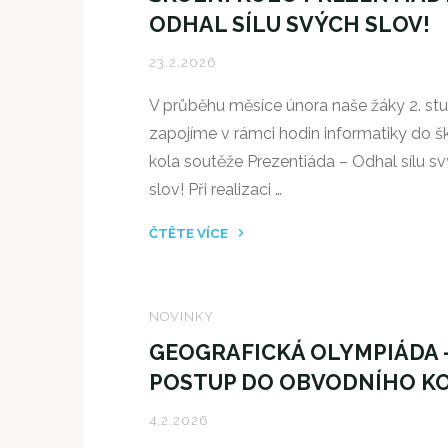
TECHNOLOGIE
ODHAL SÍLU SVÝCH SLOV!
A
PROMĚNY
23.2.2026
VZDĚLÁVÁNÍ
V průběhu měsíce února naše žáky 2. st
8.
zapojíme v rámci hodin informatiky do š
BCD"
kola soutěže Prezentiáda – Odhal sílu s
slov! Při realizaci …
ČTĚTE VÍCE
"ŠKOLNÍ
KOLO
PREZENTIÁDY
NOVINKY
–
GEOGRAFICKÁ OLYMPIÁDA 
ODHAL
POSTUP DO OBVODNÍHO K
SÍLU
SVÝCH
4.2.2026
SLOV!"