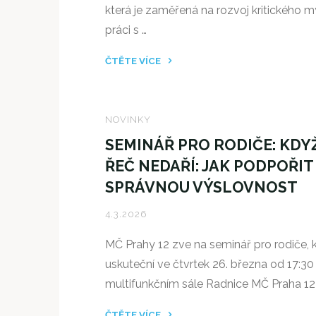
která je zaměřená na rozvoj kritického my
práci s …
ČTĚTE VÍCE
"OLYMPIÁDA
MEDIÁLNÍ
GRAMOTNOSTI
NOVINKY
(OMG)
SEMINÁŘ PRO RODIČE: KDY
–
ŘEČ NEDAŘÍ: JAK PODPOŘIT
NAŠI
SPRÁVNOU VÝSLOVNOST
ZÁSTUPCI
V
4.3.2026
KRAJSKÉM
KOLE"
MČ Prahy 12 zve na seminář pro rodiče, 
uskuteční ve čtvrtek 26. března od 17:30
multifunkčním sále Radnice MČ Praha 12
ČTĚTE VÍCE