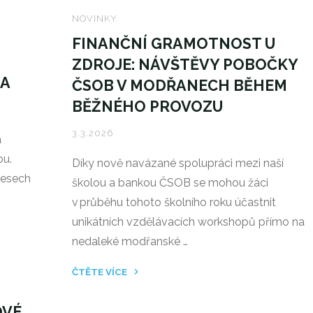
LYŽOVÁNÍ/SKIALPY
NOVINKY
–
FINANČNÍ GRAMOTNOST U
ZDÁRNÝ
ZDROJE: NÁVŠTĚVY POBOČKY
DOJEZD
 A
ČSOB V MODŘANECH BĚHEM
VIII.C
BĚŽNÉHO PROVOZU
PEC
POD
3.3.2026
a
SNĚŽKOU"
ou.
Díky nově navázané spolupráci mezi naší
resech
školou a bankou ČSOB se mohou žáci
v průběhu tohoto školního roku účastnit
unikátních vzdělávacích workshopů přímo na
nedaleké modřanské …
ČTĚTE VÍCE
"FINANČNÍ
GRAMOTNOST
OVÉ