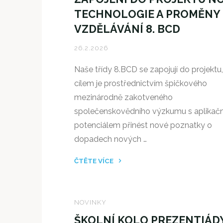
II.
TECHNOLOGIE A PROMĚNY
A"
VZDĚLÁVÁNÍ 8. BCD
26.2.2026
Naše třídy 8.BCD se zapojují do projektu,
cílem je prostřednictvím špičkového
mezinárodně zakotveného
společenskovědního výzkumu s aplikač
potenciálem přinést nové poznatky o
dopadech nových …
ČTĚTE VÍCE
"ZAPOJENÍ
DO
PROJEKTU
NOVINKY
NOVÉ
ŠKOLNÍ KOLO PREZENTIÁDY