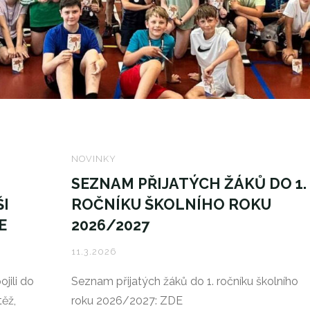
NOVINKY
SEZNAM PŘIJATÝCH ŽÁKŮ DO 1.
ŠI
ROČNÍKU ŠKOLNÍHO ROKU
E
2026/2027
11.3.2026
ojili do
Seznam přijatých žáků do 1. ročníku školního
těž,
roku 2026/2027: ZDE