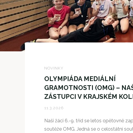
NOVINKY
OLYMPIÁDA MEDIÁLNÍ
GRAMOTNOSTI (OMG) – NA
ZÁSTUPCI V KRAJSKÉM KOL
11.3.2026
Naši žáci 6.-9. tříd se letos opětovně zap
soutěže OMG. Jedná se o celostátní sou