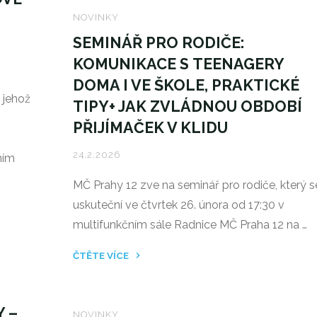
U
NOVINKY
ZDROJE:
SEMINÁŘ PRO RODIČE:
NÁVŠTĚVY
KOMUNIKACE S TEENAGERY
POBOČKY
DOMA I VE ŠKOLE, PRAKTICKÉ
ČSOB
 jehož
TIPY+ JAK ZVLÁDNOU OBDOBÍ
V
MODŘANECH
PŘIJÍMAČEK V KLIDU
BĚHEM
24.2.2026
ním
BĚŽNÉHO
PROVOZU"
MČ Prahy 12 zve na seminář pro rodiče, který s
uskuteční ve čtvrtek 26. února od 17:30 v
multifunkčním sále Radnice MČ Praha 12 na …
ČTĚTE VÍCE
"SEMINÁŘ
PRO
RODIČE:
 –
NOVINKY