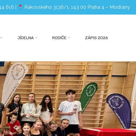
44 616
|
Rakovského 3136/1, 143 00 Praha 4 – Modřany
JÍDELNA
RODIČE
ZÁPIS 2026