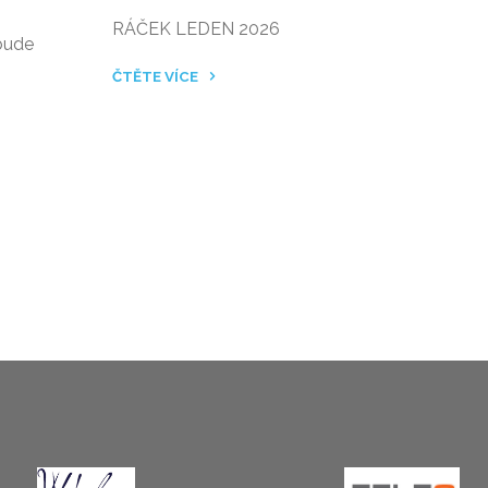
GRAMOTNOSTI"
RÁČEK LEDEN 2026
 bude
ČTĚTE VÍCE
"LEDNOVÉ
VYDÁNÍ
ŠKOLNÍHO
ČASOPISU"