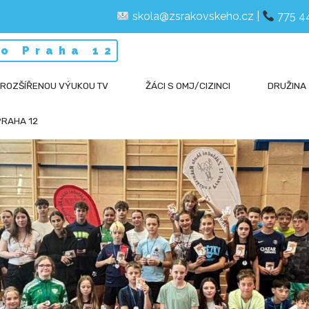
skola@zsrakovskeho.cz
|
775 4
o Praha 12
 ROZŠÍŘENOU VÝUKOU TV
ŽÁCI S OMJ/CIZINCI
DRUŽINA
PRAHA 12