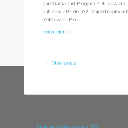
park Gardaland. Program ZDE. Závazné
přihlášky ZDE do 10.2 (zájezd naplněn:
realizován). Pro …
ČTĚTE VÍCE
"NABÍDKA
ZAHRANIČNÍ
EXKURZE
–
Older posts
BENÁTKY
A
ZÁBAVNÍ
PARK
GARDALAND"
Prohlášení o přístupnosti ZDE.