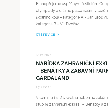
Blahopřejeme úspěšným řešitelům Geog
olympiády a držíme palce našim vítězů
školního kola – kategorie A – Jan Brož VI.
kategorie B – Vít Dvořák …
ČTĚTE VÍCE
"GEOGRAFICKÁ
OLYMPIÁDA
–
NOVINKY
POSTUP
NABÍDKA ZAHRANIČNÍ EXK
DO
– BENÁTKY A ZÁBAVNÍ PAR
OBVODNÍHO
GARDALAND
KOLA"
27.1.2026
V termínu 18.-21. května nabízíme žákům
stupně zahraniční exkurzi – Benátky a z