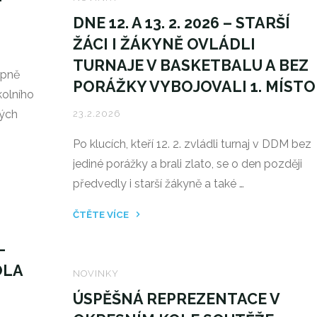
KOMUNIKACE
DNE 12. A 13. 2. 2026 – STARŠÍ
S TEENAGERY
ŽÁCI I ŽÁKYNĚ OVLÁDLI
DOMA
TURNAJE V BASKETBALU A BEZ
I
upně
PORÁŽKY VYBOJOVALI 1. MÍSTO
VE
kolního
ŠKOLE,
vých
23.2.2026
PRAKTICKÉ
TIPY+
Po klucích, kteří 12. 2. zvládli turnaj v DDM bez
JAK
jediné porážky a brali zlato, se o den později
ZVLÁDNOU
předvedly i starší žákyně a také …
OBDOBÍ
PŘIJÍMAČEK
ČTĚTE VÍCE
V
"DNE
–
KLIDU"
12.
OLA
A
NOVINKY
13.
ÚSPĚŠNÁ REPREZENTACE V
2.