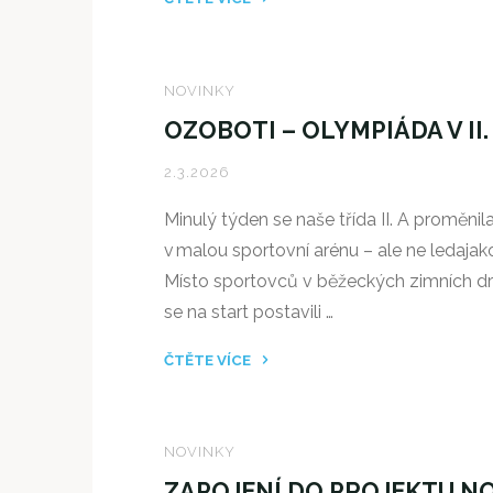
"SEMINÁŘ
PRO
RODIČE:
NOVINKY
KDYŽ
OZOBOTI – OLYMPIÁDA V II.
SE
ŘEČ
2.3.2026
NEDAŘÍ:
Minulý týden se naše třída II. A proměnil
JAK
v malou sportovní arénu – ale ne ledajak
PODPOŘIT
Místo sportovců v běžeckých zimních d
SPRÁVNOU
se na start postavili …
VÝSLOVNOST"
ČTĚTE VÍCE
"OZOBOTI
–
OLYMPIÁDA
NOVINKY
V
ZAPOJENÍ DO PROJEKTU N