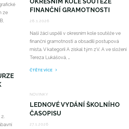
OKRESNÍM KOLE SOUTĚŽE
2026
rafické
FINANČNÍ GRAMOTNOSTI
–
m ze
STARŠÍ
B,
28.1.2026
ŽÁCI
I
Naši žáci uspěli v okresním kole soutěže ve
ŽÁKYNĚ
finanční gramotnosti a obsadili postupová
OVLÁDLI
místa. V kategorii A získal tým z V. A ve složení
TURNAJE
Tereza Lukášová, …
V
ČTĚTE VÍCE
BASKETBALU
URZE
"ÚSPĚŠNÁ
A
K
REPREZENTACE
BEZ
V
PORÁŽKY
NOVINKY
OKRESNÍM
VYBOJOVALI
LEDNOVÉ VYDÁNÍ ŠKOLNÍHO
KOLE
1.
ČASOPISU
SOUTĚŽE
MÍSTO"
 2.
FINANČNÍ
ábavní
27.1.2026