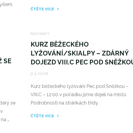
šlení,
ČTĚTE VÍCE
"SEZNAM
PŘIJATÝCH
ŽÁKŮ
NOVINKY
DO
KURZ BĚŽECKÉHO
1.
LYŽOVÁNÍ/SKIALPY – ZDÁRNÝ
ROČNÍKU
Ž SE
DOJEZD VIII.C PEC POD SNĚŽKO
ŠKOLNÍHO
ROKU
9.3.2026
2026/2027"
Kurz běžeckého lyžování Pec pod Sněžkou –
VIII.C – 12:00 v pořádku jsme dojeli na místo.
který se
Podrobnosti na stránkách třídy.
 v
ČTĚTE VÍCE
 na …
"KURZ
BĚŽECKÉHO