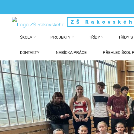
Skip
ZŠ Rakovskéh
to
content
ŠKOLA
PROJEKTY
TŘÍDY
TŘÍDY S
KONTAKTY
NABÍDKA PRÁCE
PŘEHLED ŠKOL 