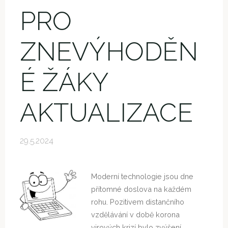
PRO
ZNEVÝHODĚN
É ŽÁKY
AKTUALIZACE
29.5.2024
Moderní technologie jsou dne
přítomné doslova na každém
rohu. Pozitivem distančního
vzdělávání v době korona
virových krizí bylo zvýšení