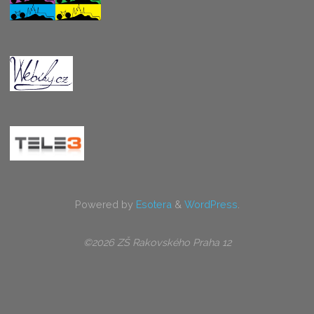
Powered by
Esotera
&
WordPress
.
©2026 ZŠ Rakovského Praha 12