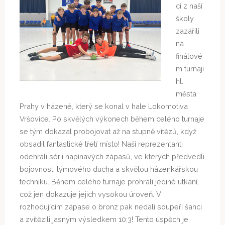
ci z naší
školy
zazářili
na
finálové
m turnaji
hl.
města
Prahy v házené, který se konal v hale Lokomotiva
Vršovice. Po skvělých výkonech během celého turnaje
se tým dokázal probojovat až na stupně vítězů, když
obsadil fantastické třetí místo! Naši reprezentanti
odehráli sérii napínavých zápasů, ve kterých předvedli
bojovnost, týmového ducha a skvělou házenkářskou
techniku. Během celého turnaje prohráli jediné utkání,
což jen dokazuje jejich vysokou úroveň. V
rozhodujícím zápase o bronz pak nedali soupeři šanci
a zvítězili jasným výsledkem 10:3! Tento úspěch je