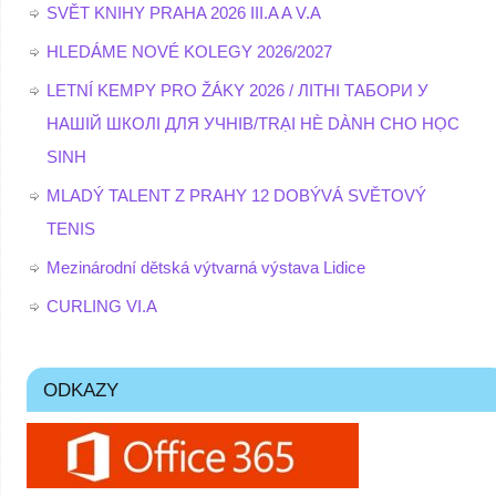
SVĚT KNIHY PRAHA 2026 III.A A V.A
HLEDÁME NOVÉ KOLEGY 2026/2027
LETNÍ KEMPY PRO ŽÁKY 2026 / ЛІТНІ ТАБОРИ У
НАШІЙ ШКОЛІ ДЛЯ УЧНІВ/TRẠI HÈ DÀNH CHO HỌC
SINH
MLADÝ TALENT Z PRAHY 12 DOBÝVÁ SVĚTOVÝ
TENIS
Mezinárodní dětská výtvarná výstava Lidice
CURLING VI.A
ODKAZY