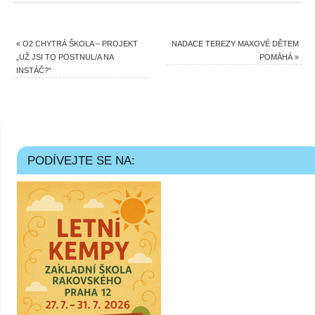
«
O2 CHYTRÁ ŠKOLA – PROJEKT
NADACE TEREZY MAXOVÉ DĚTEM
„UŽ JSI TO POSTNUL/A NA
POMÁHÁ
»
INSTÁČ?“
PODÍVEJTE SE NA: