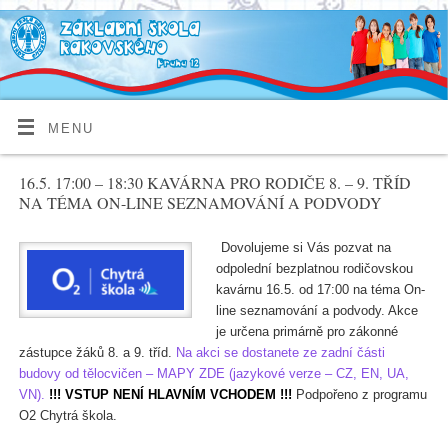
MENU
16.5. 17:00 – 18:30 KAVÁRNA PRO RODIČE 8. – 9. TŘÍD
NA TÉMA ON-LINE SEZNAMOVÁNÍ A PODVODY
Dovolujeme si Vás pozvat na
odpolední bezplatnou rodičovskou
kavárnu 16.5. od 17:00 na téma On-
line seznamování a podvody. Akce
je určena primárně pro zákonné
zástupce žáků 8. a 9. tříd.
Na akci se dostanete ze zadní části
budovy od tělocvičen – MAPY ZDE (jazykové verze – CZ, EN, UA,
VN).
!!! VSTUP NENÍ HLAVNÍM VCHODEM !!!
Podpořeno z programu
O2 Chytrá škola.